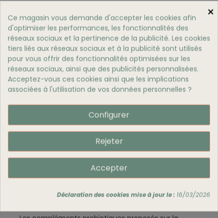
GreenHealth 7000 mg
ne contiennent que des
×
Ce magasin vous demande d'accepter les cookies afin
ingrédients naturels, récoltées de façon durable
d'optimiser les performances, les fonctionnalités des
dans les eaux pures de Nouvelle-Zélande. Ce
réseaux sociaux et la pertinence de la publicité. Les cookies
complément est idéal pour tout chien ou chat
tiers liés aux réseaux sociaux et à la publicité sont utilisés
ayant des problèmes articulaires, ou simplement
pour vous offrir des fonctionnalités optimisées sur les
pour soutenir leur mobilité et leur bien-être
réseaux sociaux, ainsi que des publicités personnalisées.
quotidien.
Acceptez-vous ces cookies ainsi que les implications
associées à l'utilisation de vos données personnelles ?
Cliquez ici pour commander les Moules Vertes
de GreenHealth
.
Configurer
D’autres Besoins Couverts Grâce À
Balneadog
Pelage Brillant Et Peau Saine
Rejeter
Pour les problèmes de peau ou de pelage terne, les
huiles de CBD pour animaux
disponibles sur
Accepter
balneadog.fr
offrent un excellent soutien grâce à
leur apport en acides gras essentiels.
Déclaration des cookies mise à jour le :
16/03/2026
Digestion Et Flore Intestinale