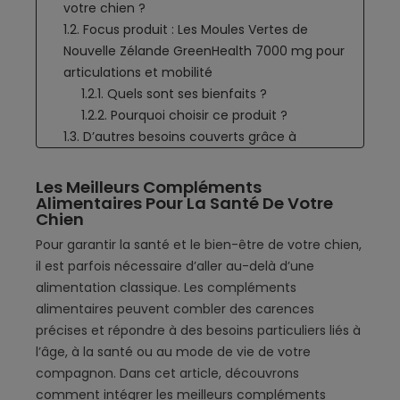
votre chien ?
1.2. Focus produit : Les Moules Vertes de
Nouvelle Zélande GreenHealth 7000 mg pour
articulations et mobilité
1.2.1. Quels sont ses bienfaits ?
1.2.2. Pourquoi choisir ce produit ?
1.3. D’autres besoins couverts grâce à
Balneadog
1.3.1. Pelage brillant et peau saine
Les Meilleurs Compléments
Alimentaires Pour La Santé De Votre
1.3.2. Digestion et flore intestinale
Chien
1.3.3. Gestion du stress
1.4. Pourquoi acheter vos compléments sur
Pour garantir la santé et le bien-être de votre chien,
Balneadog ?
il est parfois nécessaire d’aller au-delà d’une
alimentation classique. Les compléments
alimentaires peuvent combler des carences
précises et répondre à des besoins particuliers liés à
l’âge, à la santé ou au mode de vie de votre
compagnon. Dans cet article, découvrons
comment intégrer les meilleurs compléments