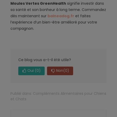
Moules Vertes GreenHealth
signifie investir dans
sa santé et son bonheur à long terme. Commandez
dès maintenant sur
balneadog.fr
et faites
l’expérience d’un bien-être amélioré pour votre
compagnon.
Ce blog vous a-t-il été utile?
Oui
(0)
Non
(0)
Publié dans:
Compléments Alimentaires pour Chiens
et Chats