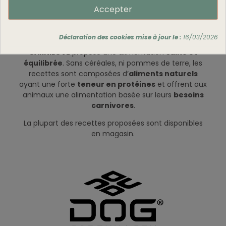
Accepter
Déclaration des cookies mise à jour le :
16/03/2026
CARNILOVE
propose une alimentation
saine et
équilibrée
. Sans céréales, ni pommes de terre, les
recettes sont composées d’
aliments naturels
ayant une forte
teneur en protéines
et offrent aux
animaux une alimentation basée sur leurs
besoins
carnivores
.
La plupart des recettes proposées sont disponibles
en magasin.