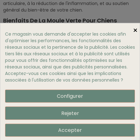
articulaire, à la réduction de l'inflammation, et au soutien
général du bien-être de votre chien.
Bienfaits De La Moule Verte Pour Chiens
Soutien Articulaire
×
Ce magasin vous demande d'accepter les cookies afin
La moule verte pour chiens est particulièrement connue
d'optimiser les performances, les fonctionnalités des
pour ses propriétés bénéfiques pour les
articulations
des
réseaux sociaux et la pertinence de la publicité. Les cookies
chiens. Les glycosaminoglycanes qu'elle contient, comme le
tiers liés aux réseaux sociaux et à la publicité sont utilisés
chondroïtine sulfate, jouent un rôle crucial dans la santé du
pour vous offrir des fonctionnalités optimisées sur les
cartilage. Ils aident à maintenir la flexibilité et la mobilité des
réseaux sociaux, ainsi que des publicités personnalisées.
articulations, réduisant ainsi la douleur et les raideurs
Acceptez-vous ces cookies ainsi que les implications
articulaires, particulièrement avantageux pour les chiens
associées à l'utilisation de vos données personnelles ?
vieillissants ou souffrant d'arthrite.
Réduction De L'inflammation
Configurer
Les acides gras oméga-3 présents dans la moule verte pour
chiens possèdent des propriétés anti-inflammatoires
puissantes. Ils aident à moduler la réponse inflammatoire du
Rejeter
corps, réduisant les symptômes associés aux inflammations
chroniques. Cela peut être bénéfique non seulement pour
Accepter
les articulations, mais aussi pour la peau, le cœur, et d'autres
systèmes corporels de votre chien.