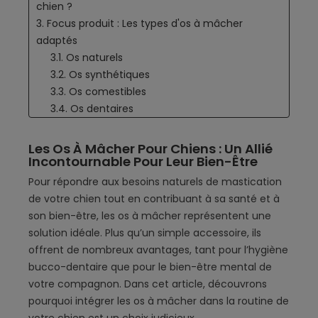
chien ?
3. Focus produit : Les types d'os à mâcher
adaptés
3.1. Os naturels
3.2. Os synthétiques
3.3. Os comestibles
3.4. Os dentaires
4. Pourquoi privilégier Balneadog ?
5. Conseils pratiques pour tirer le meilleur des os
Les Os À Mâcher Pour Chiens : Un Allié
Incontournable Pour Leur Bien-Être
à mâcher
6. En conclusion : un plaisir sain pour votre chien
Pour répondre aux besoins naturels de mastication
de votre chien tout en contribuant à sa santé et à
son bien-être, les os à mâcher représentent une
solution idéale. Plus qu’un simple accessoire, ils
offrent de nombreux avantages, tant pour l’hygiène
bucco-dentaire que pour le bien-être mental de
votre compagnon. Dans cet article, découvrons
pourquoi intégrer les os à mâcher dans la routine de