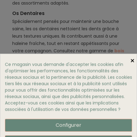
des assortiments adaptés.
Os Dentaires
Spécialement pensés pour maintenir une bouche
saine, les os dentaires nettoient les dents grâce à
leurs textures uniques. Ils contribuent aussi à une
haleine fraîche, tout en restant appétissants pour
votre compagnon. Consultez notre gamme de
bois
de mastication
pour des solutions naturelles et
×
Ce magasin vous demande d'accepter les cookies afin
efficaces.
d'optimiser les performances, les fonctionnalités des
Pourquoi Privilégier Balneadog ?
réseaux sociaux et la pertinence de la publicité. Les cookies
tiers liés aux réseaux sociaux et à la publicité sont utilisés
Balneadog se consacre à offrir des produits qui
pour vous offrir des fonctionnalités optimisées sur les
allient plaisir, qualité et sécurité. Les os à mâcher
réseaux sociaux, ainsi que des publicités personnalisées.
proposés sur leur boutique en ligne sont
Acceptez-vous ces cookies ainsi que les implications
soigneusement sélectionnés pour répondre aux
associées à l'utilisation de vos données personnelles ?
besoins spécifiques de votre chien, que ce soit pour
l’occuper, renforcer sa mâchoire ou prendre soin de
Configurer
ses dents.