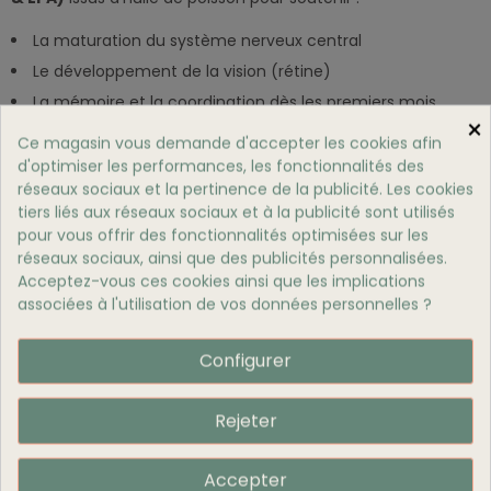
La maturation du système nerveux central
Le développement de la vision (rétine)
La mémoire et la coordination dès les premiers mois
×
Ce magasin vous demande d'accepter les cookies afin
Ces nutriments sont particulièrement cruciaux durant les
d'optimiser les performances, les fonctionnalités des
phases d’apprentissage et d’exploration du chaton.
réseaux sociaux et la pertinence de la publicité. Les cookies
Renforcement Naturel De L’Immunité Et Du
tiers liés aux réseaux sociaux et à la publicité sont utilisés
Cœur
pour vous offrir des fonctionnalités optimisées sur les
réseaux sociaux, ainsi que des publicités personnalisées.
Parce que votre chaton n’est pas encore armé pour faire
Acceptez-vous ces cookies ainsi que les implications
face à tous les microbes, nous avons intégré des éléments
associées à l'utilisation de vos données personnelles ?
clés pour renforcer ses défenses naturelles :
Vitamine E
– Puissant antioxydant, elle protège les
Configurer
cellules et stimule l’immunité
Taurine
– Essentielle au bon fonctionnement du cœur, à
Rejeter
la vision et à la reproduction
L-Carnitine
– Joue un rôle dans le métabolisme
Accepter