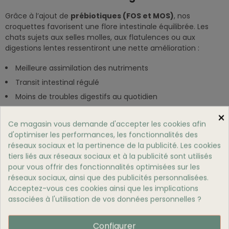
Grâce à l’ajout de
prébiotiques (FOS et MOS)
, nos
croquettes favorisent une flore intestinale équilibrée. Les
chats sujets aux selles molles, aux flatulences ou aux
digestions lentes ressentiront une nette amélioration :
Meilleure assimilation des nutriments
Transit intestinal régulé
Moins de troubles digestifs au quotidien
Réduction Des Boules De Poils
×
Ce magasin vous demande d'accepter les cookies afin
Les chats adultes passent de longues heures à faire leur
d'optimiser les performances, les fonctionnalités des
toilette. Notre recette contient de la
cellulose végétale
réseaux sociaux et la pertinence de la publicité. Les cookies
pour :
tiers liés aux réseaux sociaux et à la publicité sont utilisés
pour vous offrir des fonctionnalités optimisées sur les
Capturer les poils ingérés lors du léchage
réseaux sociaux, ainsi que des publicités personnalisées.
Acceptez-vous ces cookies ainsi que les implications
Faciliter leur élimination naturelle
associées à l'utilisation de vos données personnelles ?
Prévenir les vomissements liés aux boules de poils
Santé Du Cœur Et Du Système Urinaire
Configurer