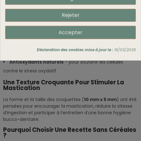
Parce que le cœur et les reins sont des organes sensibles
chez le chat adulte, nous avons enrichi cette recette en :
Rejeter
Taurine
– essentielle pour la fonction cardiaque et la
Accepter
vision
Formule à pH contrôlé
– aide à maintenir un équilibre
Déclaration des cookies mise à jour le :
16/03/2026
urinaire optimal
Antioxydants naturels
– pour soutenir les cellules
contre le stress oxydatif
Une Texture Croquante Pour Stimuler La
Mastication
La forme et la taille des croquettes (
10 mm x 5 mm
) ont été
pensées pour encourager la mastication, réduire la vitesse
d’ingestion et participer à l’entretien d’une bonne hygiène
bucco-dentaire.
Pourquoi Choisir Une Recette Sans Céréales
?