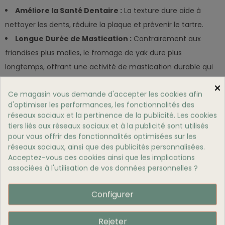
Améliore la Santé Dentaire :
La texture dure aide à
nettoyer les dents, réduire la plaque et prévenir le tartre.
Longue Durée de Mastication :
Contrairement aux
friandises plus molles, le fromage de yak dure plus
longtemps, offrant une activité de mastication durable qui
peut aider à réduire l'ennui et l'anxiété chez les chiens.
×
Ce magasin vous demande d'accepter les cookies afin
d'optimiser les performances, les fonctionnalités des
Composition Nutritionnelle Du Fromage De
réseaux sociaux et la pertinence de la publicité. Les cookies
Yak
tiers liés aux réseaux sociaux et à la publicité sont utilisés
pour vous offrir des fonctionnalités optimisées sur les
Notre
fromage de yak
pour chiens est composé
réseaux sociaux, ainsi que des publicités personnalisées.
d'ingrédients simples et naturels :
Acceptez-vous ces cookies ainsi que les implications
associées à l'utilisation de vos données personnelles ?
Lait de Yak :
Une source riche en protéines et calcium.
Sel de Mer :
Utilisé en petite quantité pour le processus
Configurer
de caillage.
Jus de Citron :
Un agent de caillage naturel qui aide à
Rejeter