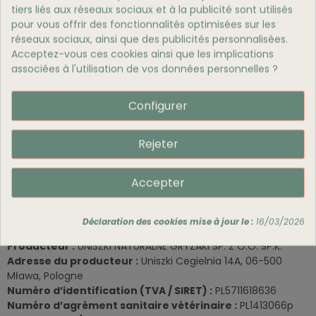
En choisissant ces pattes de poulet soufflées, vous proposez
tiers liés aux réseaux sociaux et à la publicité sont utilisés
à votre chien une
friandise saine, savoureuse et
pour vous offrir des fonctionnalités optimisées sur les
adaptée à ses besoins nutritionnels et
réseaux sociaux, ainsi que des publicités personnalisées.
comportementaux
.
Acceptez-vous ces cookies ainsi que les implications
associées à l'utilisation de vos données personnelles ?
Configurer
Rejeter
Accepter
Informations Réglementaires
Type de produit :
Matière première pour aliments des
Déclaration des cookies mise à jour le :
16/03/2026
animaux
Producteur :
UNISZKI NATURALNE GRYZAKI SP. Z O.O. SP.K.
Adresse du producteur :
Uniszki Cegielnia 14A, 06-500
Mława, Pologne
Numéro d’identification (TVA / SIRET) :
PL5711618636
Numéro d’agrément sanitaire vétérinaire :
PL1413066p