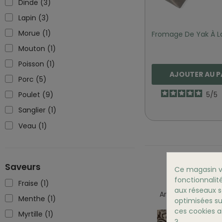
Dinde
(3)
Lapin
(3)
Morue
(1)
Fromage De Yak À La
Mouton
(1)
Poisson
(1)
AJOUTER AU P
Porc
(5)
Poulet
(9)
5
/
5
Sanglier
(1)
Veau
(1)
Saveurs
Ce magasin vo
fonctionnalité
Fraise
(1)
aux réseaux so
Articles Similaires
Menthe
(1)
optimisées su
ces cookies ai
Myrtille
(1)
?