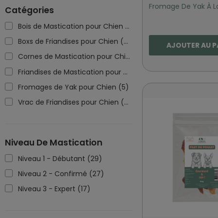
Fromage De Yak À La
Catégories
Bois de Mastication pour Chien
(7)
Boxs de Friandises pour Chien
(6)
AJOUTER AU P
Cornes de Mastication pour Chien
(2)
Friandises de Mastication pour Chien
(20)
Fromages de Yak pour Chien
(5)
Vrac de Friandises pour Chien
(34)
Niveau De Mastication
Niveau 1 - Débutant
(29)
Niveau 2 - Confirmé
(27)
Niveau 3 - Expert
(17)