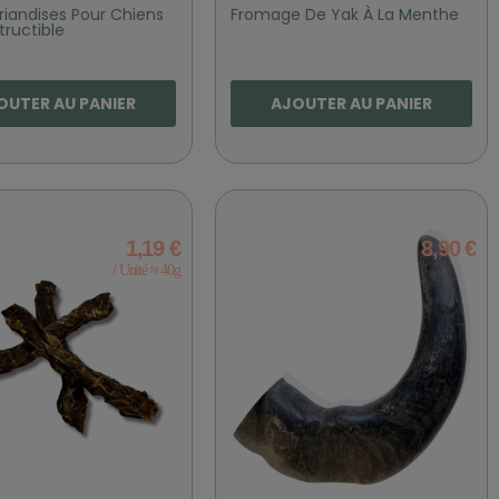
riandises Pour Chiens
Fromage De Yak À La Menthe
tructible
OUTER AU PANIER
AJOUTER AU PANIER
1,19 €
8,90 €
/ Unité ≈ 40g