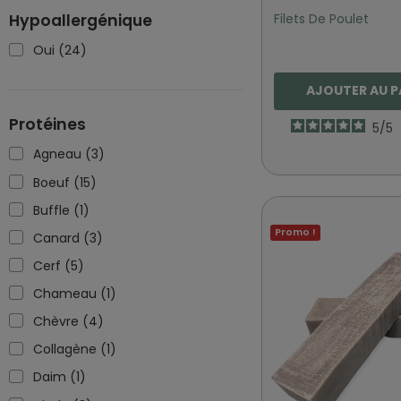
Filets De Poulet
Hypoallergénique
Oui
(24)
AJOUTER AU P
Protéines
5
/
5
Agneau
(3)
Boeuf
(15)
Buffle
(1)
Promo !
Canard
(3)
Cerf
(5)
Chameau
(1)
Chèvre
(4)
Collagène
(1)
Daim
(1)