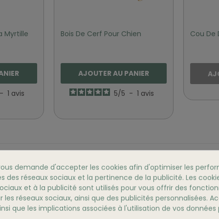
 Myrtille
Bois De Cerf Pour Chien
Cou De 
ANIER
AJOUTER AU PANIER
AJ
-
1
avis
5
/
5
-
1
avis
…
1
2
3
7
us demande d'accepter les cookies afin d'optimiser les perfor
s des réseaux sociaux et la pertinence de la publicité. Les cookies
ciaux et à la publicité sont utilisés pour vous offrir des fonction
r les réseaux sociaux, ainsi que des publicités personnalisées. 
nsi que les implications associées à l'utilisation de vos données