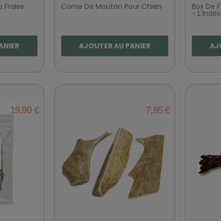
 Fraise
Corne De Mouton Pour Chien
Box De F
- L'Indes
ANIER
AJOUTER AU PANIER
AJ
19,90 €
7,95 €