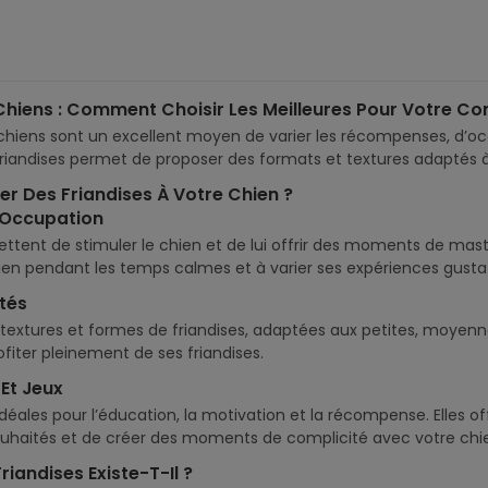
 Chiens : Comment Choisir Les Meilleures Pour Votre 
r chiens sont un excellent moyen de varier les récompenses, d’
riandises permet de proposer des formats et textures adaptés à la 
r Des Friandises À Votre Chien ?
t Occupation
ttent de stimuler le chien et de lui offrir des moments de mastica
en pendant les temps calmes et à varier ses expériences gustat
tés
es textures et formes de friandises, adaptées aux petites, moye
ofiter pleinement de ses friandises.
Et Jeux
 idéales pour l’éducation, la motivation et la récompense. Elles 
aités et de créer des moments de complicité avec votre chi
iandises Existe-T-Il ?