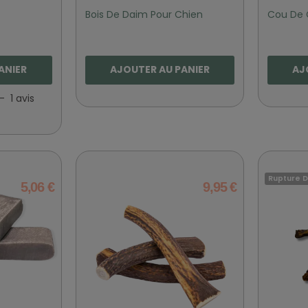
Bois De Daim Pour Chien
Cou De 
ANIER
AJOUTER AU PANIER
AJ
-
1
avis
Rupture D
5,06 €
9,95 €