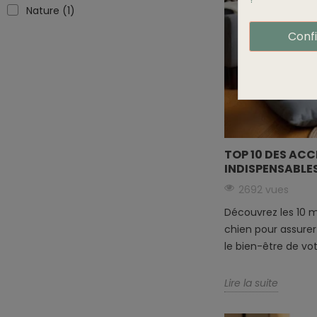
Nature
(1)
Conf
TOP 10 DES AC
INDISPENSABLE
2692 vues
Découvrez les 10 m
chien pour assurer 
le bien-être de votr
Lire la suite