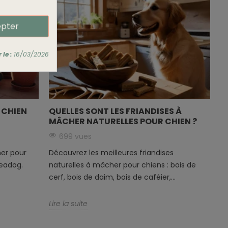
pter
le :
16/03/2026
 CHIEN
QUELLES SONT LES FRIANDISES À
MÂCHER NATURELLES POUR CHIEN ?
699 vues
her pour
Découvrez les meilleures friandises
neadog.
naturelles à mâcher pour chiens : bois de
cerf, bois de daim, bois de caféier,...
Lire la suite