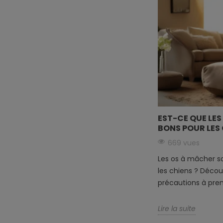
EST-CE QUE LE
BONS POUR LES 
669 vues
Les os à mâcher so
les chiens ? Découv
précautions à prend
Lire la suite