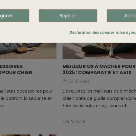
igurer
Rejeter
Acce
Déclaration des cookies mise à jour 
CESSOIRES
MEILLEUR OS À MÂCHER POUR
S POUR CHIEN
2025 : COMPARATIF ET AVIS
5358 vues
eilleurs accessoires pour
Découvrez les meilleurs os à mâc
le confort, la sécurité et
chien dans ce guide complet Bal
e...
Friandises naturelles, saines et...
Lire la suite