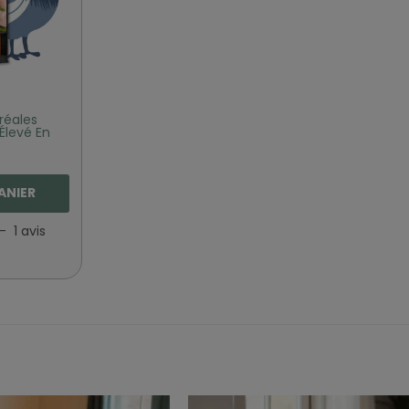
réales
Élevé En
ANIER
-
1
avis