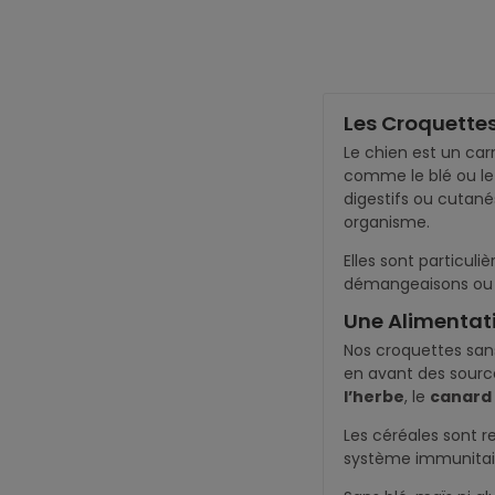
Les Croquettes
Le chien est un car
comme le blé ou le m
digestifs ou cutané
organisme.
Elles sont particul
démangeaisons ou ba
Une Alimentati
Nos croquettes sans
en avant des source
l’herbe
, le
canard
Les céréales sont r
système immunitair