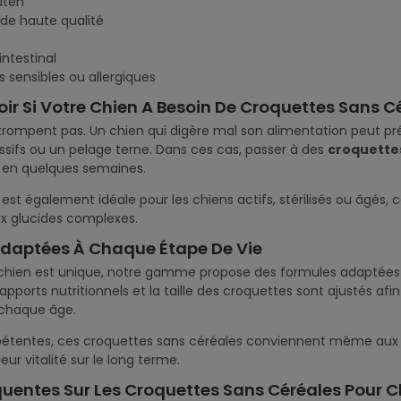
uten
 de haute qualité
intestinal
 sensibles ou allergiques
 Si Votre Chien A Besoin De Croquettes Sans Cé
trompent pas. Un chien qui digère mal son alimentation peut prés
sifs ou un pelage terne. Dans ces cas, passer à des
croquettes
e en quelques semaines.
st également idéale pour les chiens actifs, stérilisés ou âgés, ca
ux glucides complexes.
Adaptées À Chaque Étape De Vie
chien est unique, notre gamme propose des formules adaptée
s apports nutritionnels et la taille des croquettes sont ajustés 
 chaque âge.
tentes, ces croquettes sans céréales conviennent même aux chie
eur vitalité sur le long terme.
uentes Sur Les Croquettes Sans Céréales Pour C