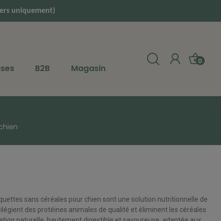
liers uniquement)
0
ises
B2B
Magasin
chien
quettes sans céréales pour chien
sont une solution nutritionnelle de
vilégient des
protéines animales de qualité
et éliminent les céréales
tation naturelle, hautement digestible et savoureuse, adaptée aux