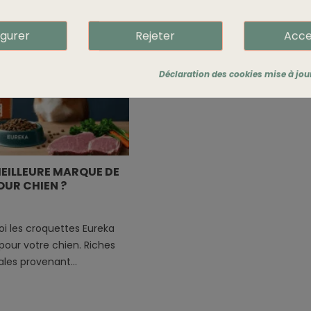
igurer
Rejeter
Acce
Déclaration des cookies mise à jour 
MEILLEURE MARQUE DE
UR CHIEN ?
i les croquettes Eureka
 pour votre chien. Riches
les provenant...