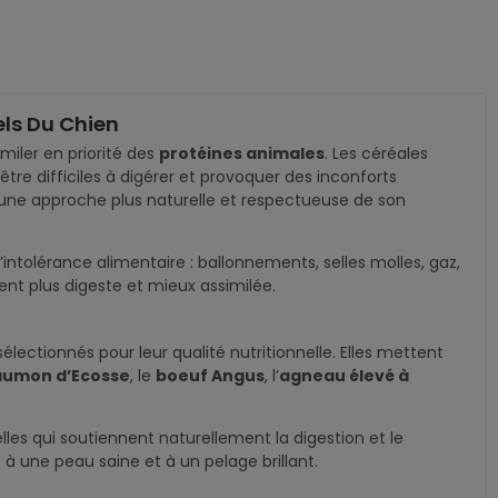
els Du Chien
miler en priorité des
protéines animales
. Les céréales
être difficiles à digérer et provoquer des inconforts
 une approche plus naturelle et respectueuse de son
ntolérance alimentaire : ballonnements, selles molles, gaz,
ent plus digeste et mieux assimilée.
lectionnés pour leur qualité nutritionnelle. Elles mettent
aumon d’Ecosse
, le
boeuf Angus
, l’
agneau élevé à
les qui soutiennent naturellement la digestion et le
 une peau saine et à un pelage brillant.