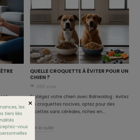
 ÊTRE
QUELLE CROQUETTE À ÉVITER POUR UN
CHIEN ?
3155 vues
ient
Protégez votre chien avec Balneadog : évitez
×
tiques,
les croquettes nocives, optez pour des
mances, les
recettes sans céréales, riches en...
 tiers liés
nalités
Acceptez-vous
Lire la suite
 personnelles