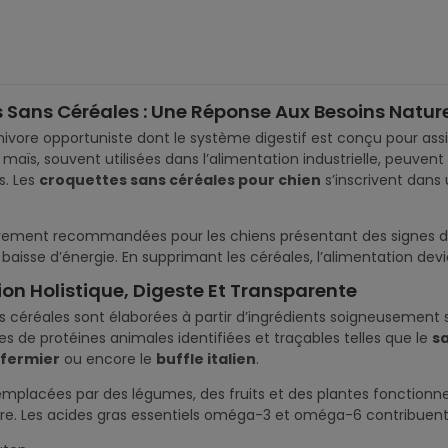
 Sans Céréales : Une Réponse Aux Besoins Natur
nivore opportuniste dont le système digestif est conçu pour assi
aïs, souvent utilisées dans l’alimentation industrielle, peuvent 
s. Les
croquettes sans céréales pour chien
s’inscrivent dans
ièrement recommandées pour les chiens présentant des signes d’i
isse d’énergie. En supprimant les céréales, l’alimentation devi
on Holistique, Digeste Et Transparente
 céréales sont élaborées à partir d’ingrédients soigneusement sé
s de protéines animales identifiées et traçables telles que le
s
 fermier
ou encore le
buffle italien
.
emplacées par des légumes, des fruits et des plantes fonctionnel
e. Les acides gras essentiels oméga-3 et oméga-6 contribuent à