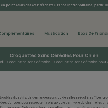
e en point relais dès 69 € d’achats (France Métropolitaine, particu
 Complémentaires
Mastication
Boxs De Friand
Croquettes Sans Céréales Pour Chien
eil
Croquettes sans céréales
Croquettes sans céréales pour 
troubles digestifs, de démangeaisons ou de selles irrégulières ? Les
cro
e. Conçues pour respecter la physiologie carnivore du chien, elles pri
’intolérances. Notre sélection de recettes holistiques offre une alimen