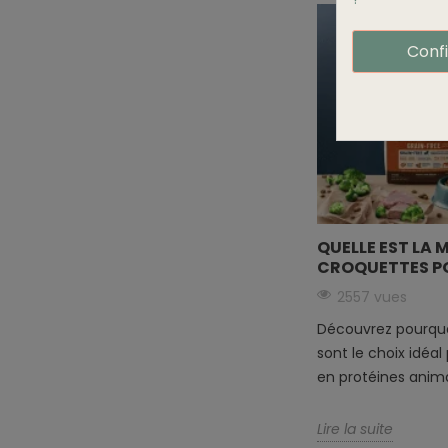
Conf
QUELLE EST LA 
CROQUETTES PO
2557 vues
Découvrez pourquo
sont le choix idéal
en protéines anima
Lire la suite