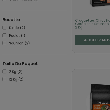
Recette
Croquettes Chiot Hol
Céréales - Saumon 
2 Kg
Dinde
(2)
Poulet
(1)
AJOUTER AU P
Saumon
(2)
Taille Du Paquet
2 Kg
(2)
12 Kg
(2)