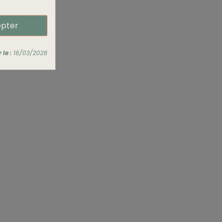
pter
le :
16/03/2026