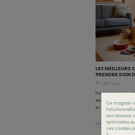
LES MEILLEURS 
PRENDRE SOIN 
586 vues
Prenez soin de vot
essentiels : santé 
Ce magasin vo
et alimentation équ
fonctionnalité
aux réseaux so
optimisées su
Lire la suite
ces cookies ai
?