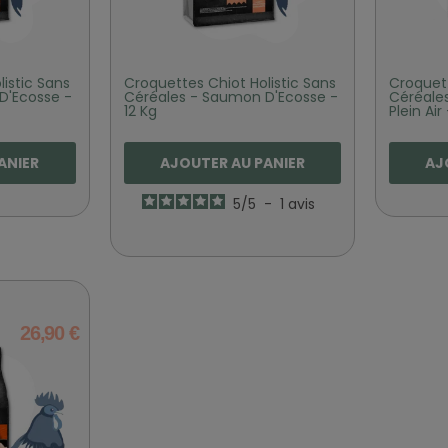
istic Sans
Croquettes Chiot Holistic Sans
Croquett
D'Ecosse -
Céréales - Saumon D'Ecosse -
Céréales
12 Kg
Plein Air
ANIER
AJOUTER AU PANIER
AJ
5
/
5
-
1
avis
26,90 €